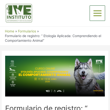
Skip
to
content
Main
Menu
Home
Formularios
Formulario de registro: “ Etología Aplicada: Comprendiendo el
Comportamiento Animal”
Formulario de registro: “